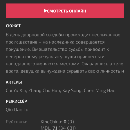
СМОТРЕТЬ ОНЛАЙН
СЮЖЕТ
В день дворцовой свадьбы происходит неслыханное
происшествие – на наследника совершается
покушение. Вмешательство судьбы приводит к
невероятному результату: души принцессы и
нападавшего меняются местами. Оказавшись в теле
врага, девушка вынуждена скрывать свою личность и
одновременно оберегать супруга, не позволяя
АКТЁРЫ
окружающим заподозрить правду.
Cui Yu Xin, Zhang Chu Han, Kay Song, Chen Ming Hao
Человек, завладевший её обликом, становится новой
угрозой, и героине приходится вступить с ним в
РЕЖИССЁР
опасную игру разума и масок. Расследование
Qiu Dao Lu
цепочки преступлений выводит её к тайным союзам
воинов и придворным заговорам, давно пустившим
Рейтинги:
KinoChina:
0
(
0
)
MDL:
7.1
(34 631)
корни в стенах дворца. Личная трагедия