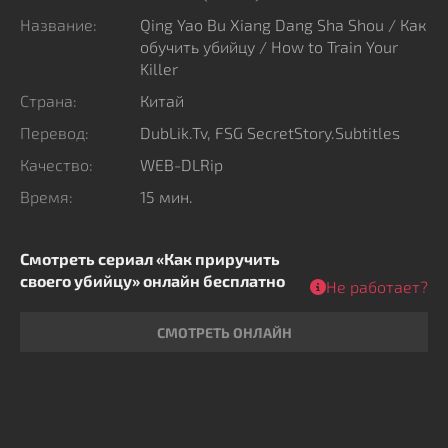
превращается в часть большого противостояния, где
Название:
Qing Yao Bu Xiang Dang Sha Shou / Как
решается судьба не только одного брака, но и
обучить убийцу / How to Train Your
Killer
будущего всей империи
Страна:
Китай
Перевод:
DubLik.Tv, FSG SecretStory.Subtitles
Качество:
WEB-DLRip
Время:
15 мин.
Смотреть сериал «Как приручить
своего убийцу» онлайн бесплатно
Не работает?
СМОТРЕТЬ ОНЛАЙН