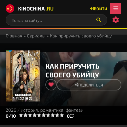
KINOCHINA
.RU
ВОЙТИ
Главная
»
Сериалы
» Как приручить своего убийцу
КАК ПРИРУЧИТЬ
СВОЕГО УБИЙЦУ
ПОДЕЛИТЬСЯ
2026 / история, романтика, фэнтези
3
4
0/10
5
6
7
8
9
10
0