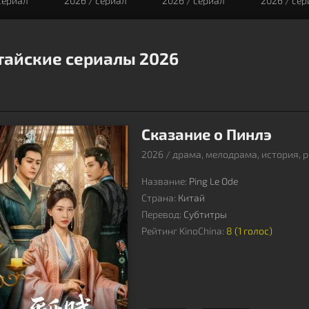
сериал
2026 / сериал
2026 / сериал
2026 / се
тайские сериалы 2026
Сказание о Пинлэ
2026 / драма, мелодрама, история, 
Название:
Ping Le Ode
Страна:
Китай
Перевод:
Субтитры
Рейтинг KinoChina:
8 (
1
голос)