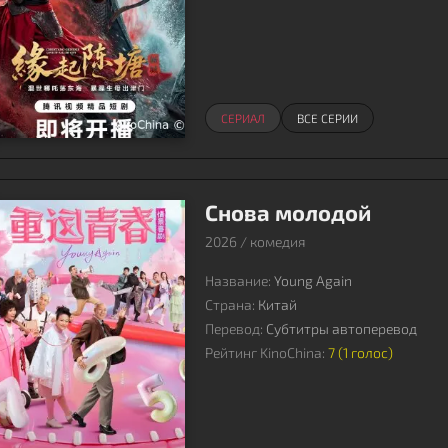
СЕРИАЛ
ВСЕ СЕРИИ
Снова молодой
2026 / комедия
Название:
Young Again
Страна:
Китай
Перевод:
Субтитры автоперевод
Рейтинг KinoChina:
7 (
1
голос)