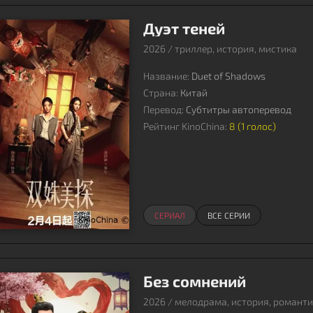
Дуэт теней
2026 / триллер, история, мистика
Название:
Duet of Shadows
Страна:
Китай
Перевод:
Субтитры автоперевод
Рейтинг KinoChina:
8 (
1
голос)
СЕРИАЛ
ВСЕ СЕРИИ
Без сомнений
2026 / мелодрама, история, романти