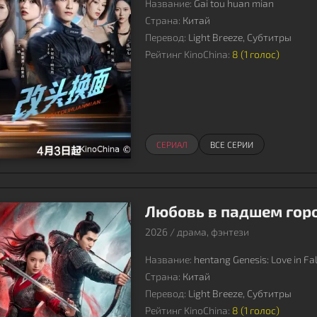
Название:
Gai tou huan mian
Страна:
Китай
Перевод:
Light Breeze, Субтитры
Рейтинг KinoChina:
8 (
1
голос)
СЕРИАЛ
ВСЕ СЕРИИ
Любовь в падшем гор
2026 / драма, фэнтези
Название:
hentang Genesis: Love in Fal
Страна:
Китай
Перевод:
Light Breeze, Субтитры
Рейтинг KinoChina:
8 (
1
голос)