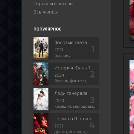
Сериалы фэнтези
Все жанры
ПОПУЛЯРНОЕ
Золотые глаза
2019
боевик,
приключения,
романтика, боевые
История Юань Тяньгана
искусства, фэнтези
2024
боевик, фэнтези,
боевые искусства,
исторический
Леди генерала
2020
комедия, мелодрама,
история, романтика,
политика
Поэма о Шанъян
2021
драма, история,