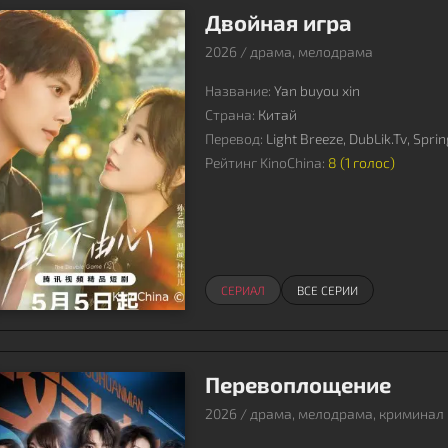
Двойная игра
2026 / драма, мелодрама
Название:
Yan buyou xin
Страна:
Китай
Перевод:
Light Breeze, DubLik.Tv, Spri
Рейтинг KinoChina:
8 (
1
голос)
СЕРИАЛ
ВСЕ СЕРИИ
Перевоплощение
2026 / драма, мелодрама, криминал