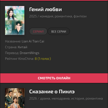
Гений любви
2025 / комедия, романтика, фэнтези
СЕРИАЛ
ВСЕ СЕРИИ
Название:
Lian Ai Tian Cai
Страна:
Китай
Перевод:
DreamWings
Рейтинг KinoChina:
8 (
1
голос)
СМОТРЕТЬ ОНЛАЙН
Сказание о Пинлэ
2026 / драма, мелодрама, история, романтика