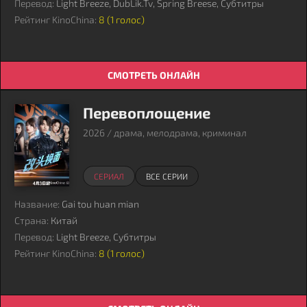
Перевод:
Light Breeze, DubLik.Tv, Spring Breese, Субтитры
Рейтинг KinoChina:
8 (
1
голос)
СМОТРЕТЬ ОНЛАЙН
Перевоплощение
2026 / драма, мелодрама, криминал
СЕРИАЛ
ВСЕ СЕРИИ
Название:
Gai tou huan mian
Страна:
Китай
Перевод:
Light Breeze, Субтитры
Рейтинг KinoChina:
8 (
1
голос)