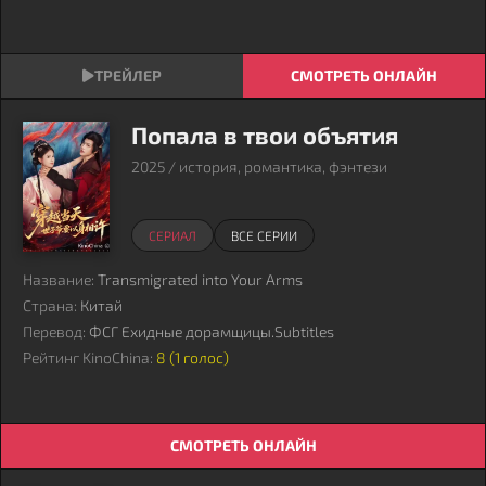
СМОТРЕТЬ ОНЛАЙН
Попала в твои объятия
2025 / история, романтика, фэнтези
СЕРИАЛ
ВСЕ СЕРИИ
Название:
Transmigrated into Your Arms
Страна:
Китай
Перевод:
ФСГ Ехидные дорамщицы.Subtitles
Рейтинг KinoChina:
8 (
1
голос)
СМОТРЕТЬ ОНЛАЙН