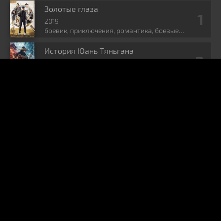
Золотые глаза
2019
боевик, приключения, романтика, боевые
искусства, фэнтези
История Юань Тяньгана
2024
боевик, фэнтези, боевые искусства, исторический
Леди генерала
2020
комедия, мелодрама, история, романтика,
политика
Поэма о Шанъян
2021
драма, история, романтика, мелодрама
Творение богов
2023
боевик, драма, фэнтези, восточные единоборства