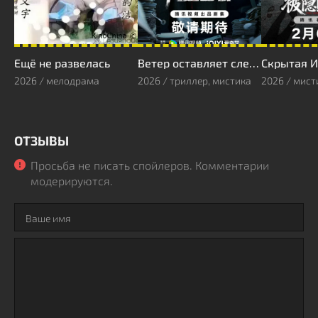
Ещё не развелась
Ветер оставляет следы
Скрытая И
2026 / мелодрама
2026 / триллер, мистика
2026 / мист
ОТЗЫВЫ
Просьба не писать спойлеров. Комментарии
модерируются.