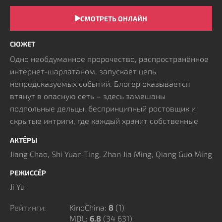
СМОТРЕТЬ ОНЛАЙН
СЮЖЕТ
Одно необдуманное пророчество, распространённое
интернет-шарлатаном, запускает цепь
непредсказуемых событий. Блогер оказывается
втянут в опасную сеть – здесь замешаны
подпольные дельцы, беспринципный ростовщик и
скрытые интриги, где каждый хранит собственные
секреты.
АКТЁРЫ
За сутки их пути переплетаются в стремительной
Jiang Chao, Shi Yuan Ting, Zhan Jia Ming, Qiang Guo Ming
гонке, где доверие практически невозможно, а
малейшая ошибка может стоить жизни.
РЕЖИССЁР
Столкновение личных интересов превращает поиск
Ji Yu
правды в хаотичное испытание, где решения нужно
принимать мгновенно, а время и хитрость
Рейтинги:
KinoChina:
8
(
1
)
MDL:
6.8
(34 631)
становятся единственными союзниками.