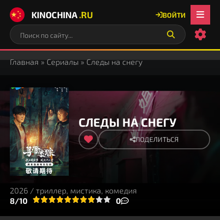
KINOCHINA
.RU
ВОЙТИ
Главная
»
Сериалы
» Следы на снегу
СЛЕДЫ НА СНЕГУ
ПОДЕЛИТЬСЯ
2026 / триллер, мистика, комедия
3
4
8/10
5
6
7
8
9
10
0