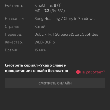
место осторожному доверию. Из вынужденного
Рейтинги:
KinoChina:
8
(
1
)
MDL:
7.2
(34 631)
союза постепенно рождается связь, способная
изменить взгляды героев на судьбу и научить ценить
Название:
Rong Hua Ling / Glory in Shadows
верность, смелость и настоящие чувства, когда
Страна:
Китай
ставки слишком высоки, чтобы ошибиться.
Перевод:
DubLik.Tv, FSG SecretStory.Subtitles
Качество:
WEB-DLRip
Время:
15 мин.
Смотреть сериал «Указ о славе и
процветании» онлайн бесплатно
Не работает?
СМОТРЕТЬ ОНЛАЙН