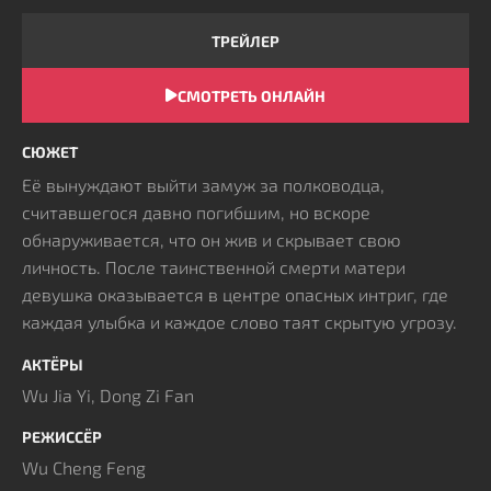
ТРЕЙЛЕР
СМОТРЕТЬ ОНЛАЙН
СЮЖЕТ
Её вынуждают выйти замуж за полководца,
считавшегося давно погибшим, но вскоре
обнаруживается, что он жив и скрывает свою
личность. После таинственной смерти матери
девушка оказывается в центре опасных интриг, где
каждая улыбка и каждое слово таят скрытую угрозу.
Неожиданный союзник становится её проводником
АКТЁРЫ
сквозь сеть обмана и семейных секретов. Вместе они
Wu Jia Yi, Dong Zi Fan
начинают раскрывать тайны, расследовать заговоры
и сталкиваться с предательством, которое прячется
РЕЖИССЁР
за внешним благополучием.
Wu Cheng Feng
В ходе совместных усилий прежний страх уступает