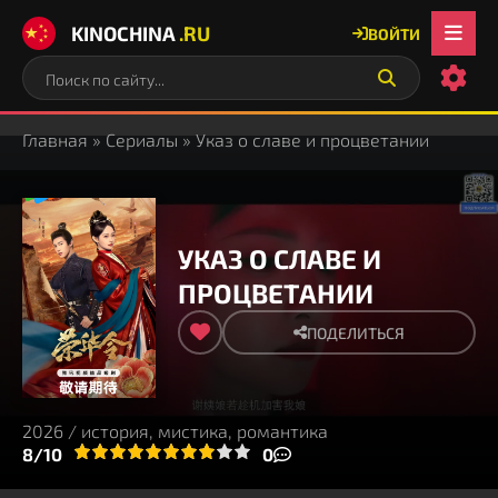
KINOCHINA
.RU
ВОЙТИ
Главная
»
Сериалы
» Указ о славе и процветании
УКАЗ О СЛАВЕ И
ПРОЦВЕТАНИИ
ПОДЕЛИТЬСЯ
2026 / история, мистика, романтика
3
4
8/10
5
6
7
8
9
10
0