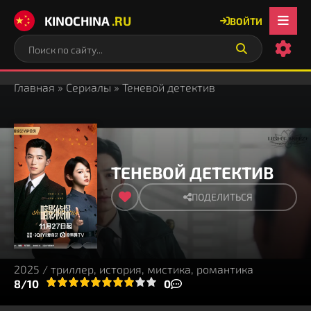
KINOCHINA
.RU
ВОЙТИ
Главная
»
Сериалы
» Теневой детектив
ТЕНЕВОЙ ДЕТЕКТИВ
ПОДЕЛИТЬСЯ
2025 / триллер, история, мистика, романтика
3
4
8/10
5
6
7
8
9
10
0