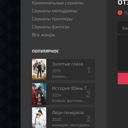
ОТ
Криминальные сериалы
Сериалы мелодрамы
П
Сериалы триллеры
Сериалы фэнтези
Все жанры
ПОПУЛЯРНОЕ
Золотые глаза
2019
боевик,
приключения,
романтика, боевые
История Юань Тяньгана
искусства, фэнтези
2024
боевик, фэнтези,
боевые искусства,
исторический
Леди генерала
2020
комедия, мелодрама,