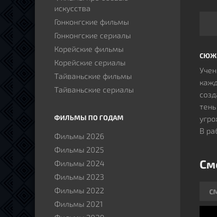
искусства
Гонконгские фильмы
Гонконгские сериалы
Корейские фильмы
СЮЖ
Корейские сериалы
Учен
Тайваньские фильмы
кажд
Тайваньские сериалы
созд
тень
ФИЛЬМЫ ПО ГОДАМ
угро
В ра
Фильмы 2026
реши
Фильмы 2025
обер
См
Фильмы 2024
скры
Фильмы 2023
одно
Фильмы 2022
С ро
С
стра
Фильмы 2021
соед