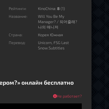
Рейтинги:
KinoChina:
8
(
1
)
Название:
Will You Be My
Manager? / 되어줄래?
나의 매니저
Страна:
Корея Южная
Перевод:
Unicorn, FSG Last
Snow.Subtitles
ером?» онлайн бесплатно
Не работает?