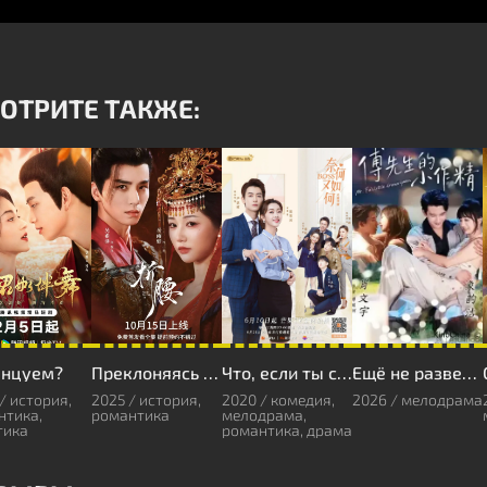
ОТРИТЕ ТАКЖЕ:
анцуем?
Преклоняясь перед тобой
Что, если ты станешь моим боссом?
Ещё не развелась
/ история,
2025 / история,
2020 / комедия,
2026 / мелодрама
нтика,
романтика
мелодрама,
тика
романтика, драма