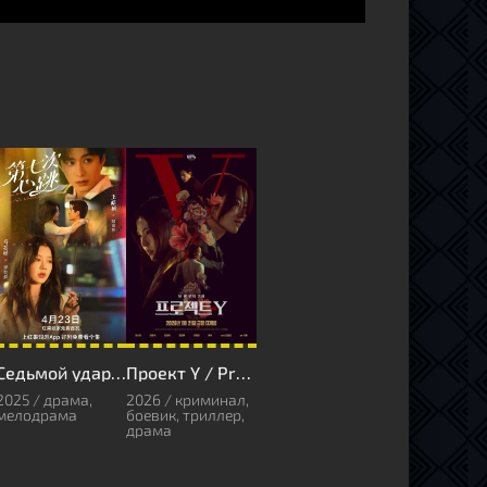
Седьмой удар сердца
Проект Y / Project Y
2025 / драма,
2026 / криминал,
мелодрама
боевик, триллер,
драма