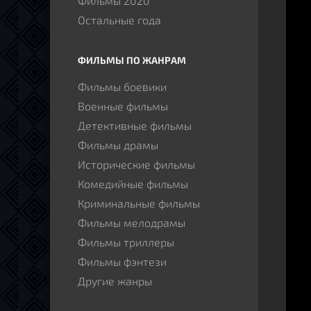
Фильмы 2020
смож
Остальные года
нову
путь
ФИЛЬМЫ ПО ЖАНРАМ
Фильмы боевики
Военные фильмы
Детективные фильмы
Фильмы драмы
Исторические фильмы
Комедийные фильмы
Криминальные фильмы
Фильмы мелодрамы
Фильмы триллеры
Фильмы фэнтези
Другие жанры