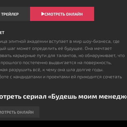
ТРЕЙЛЕР
СМОТРЕТЬ ОНЛАЙН
ЕТ
ица элитной академии вступает в мир шоу-бизнеса, где
ый шаг может определить её будущее. Она мечтает
авать карьерные пути для талантов, но обнаруживает, что
 прошлого постепенно выдвигается на поверхность,
жая разрушить всё, к чему она шла долгие годы.
боте с кандидатами и проектами ей приходится сочетать
мость с осторожностью – неверный ход может
нуться неудачей и раскрыть тайны, которые она старалась
отреть сериал «Будешь моим менедж
вать. Постепенно героиня учится управлять ситуацией,
временно защищая себя и продвигая амбиции.
стом давления и интриг вокруг неё необходимость
МОТРЕТЬ ОНЛАЙН
тегического мышления становится критической. Только
иняя смелость, терпение и внимание к деталям, она