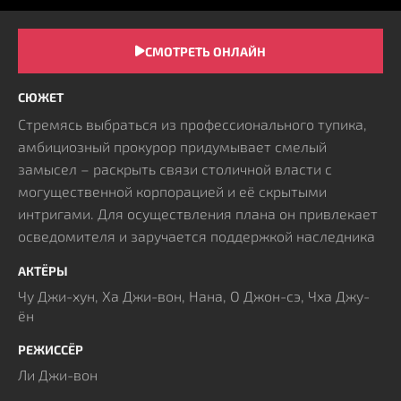
СМОТРЕТЬ ОНЛАЙН
СЮЖЕТ
Стремясь выбраться из профессионального тупика,
амбициозный прокурор придумывает смелый
замысел – раскрыть связи столичной власти с
могущественной корпорацией и её скрытыми
интригами. Для осуществления плана он привлекает
осведомителя и заручается поддержкой наследника
бизнеса, преследующего собственные мотивы.
АКТЁРЫ
Изначально всё кажется тщательно продуманным, но
Чу Джи-хун, Ха Джи-вон, Нана, О Джон-сэ, Чха Джу-
вскоре расследование выходит из-под контроля –
ён
различить союзников и тех, кто действует ради
личной выгоды, становится почти невозможно.
РЕЖИССЁР
Каждое решение оборачивается непредсказуемыми
Ли Джи-вон
последствиями и усиливает напряжение.