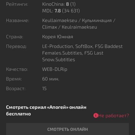
Рейтинги:
KinoChina:
8
(
1
)
Ситуацию усложняет неожиданная находка –
MDL:
7.8
(34 631)
супруга, некогда блиставшая на экране, скрывает
опасные секреты. Личная жизнь переплетается с
Название:
Keullaimaekseu / Кульминация /
Climax / Keulraimaekseu
интригами, а доверие превращается в самое хрупкое
звено, от которого зависит исход всей истории.
Страна:
Корея Южная
Перевод:
LE-Production, SoftBox, FSG Baddest
Females.Subtitles, FSG Last
Snow.Subtitles
Качество:
WEB-DLRip
Время:
60 мин.
Возраст:
15
Смотреть сериал «Апогей» онлайн
бесплатно
Не работает?
СМОТРЕТЬ ОНЛАЙН