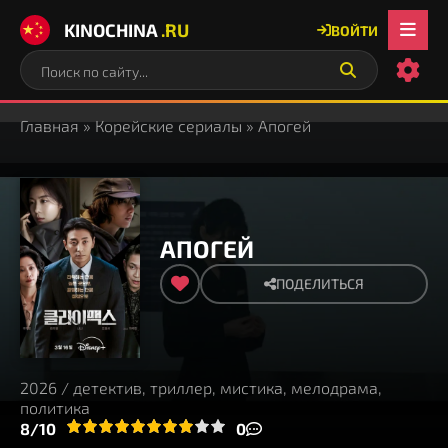
KINOCHINA
.RU
ВОЙТИ
Главная
»
Корейские сериалы
» Апогей
АПОГЕЙ
ПОДЕЛИТЬСЯ
2026 / детектив, триллер, мистика, мелодрама,
политика
3
4
8/10
5
6
7
8
9
10
0