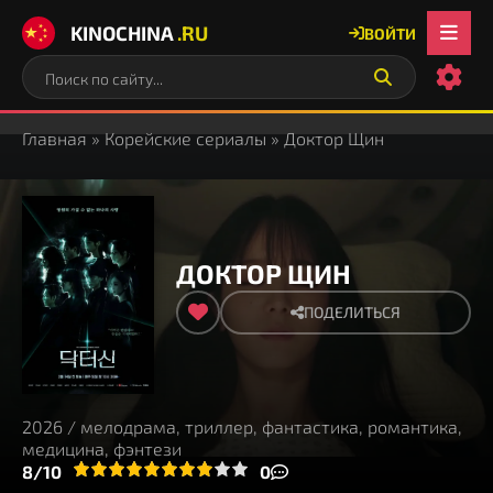
KINOCHINA
.RU
ВОЙТИ
Главная
»
Корейские сериалы
» Доктор Щин
ДОКТОР ЩИН
ПОДЕЛИТЬСЯ
2026 / мелодрама, триллер, фантастика, романтика,
медицина, фэнтези
3
4
8/10
5
6
7
8
9
10
0