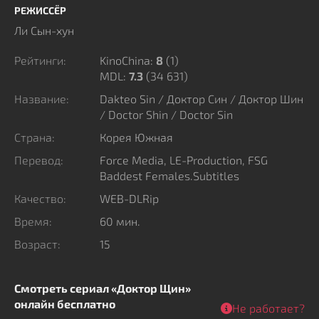
проявляют своё влияние.
РЕЖИССЁР
Эта история исследует, что важнее при любви –
Ли Сын-хун
физическая оболочка или внутреннее начало, и какие
Рейтинги:
KinoChina:
8
(
1
)
решения становятся возможными, когда моральные
MDL:
7.3
(34 631)
границы размываются. Каждый выбор несёт
Название:
Dakteo Sin / Доктор Син / Доктор Шин
разрушительные последствия, влияя на жизни и
/ Doctor Shin / Doctor Sin
эмоции всех участников.
Страна:
Корея Южная
Перевод:
Force Media, LE-Production, FSG
Baddest Females.Subtitles
Качество:
WEB-DLRip
Время:
60 мин.
Возраст:
15
Смотреть сериал «Доктор Щин»
онлайн бесплатно
Не работает?