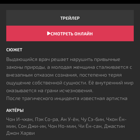
ТРЕЙЛЕР
СМОТРЕТЬ ОНЛАЙН
СЮЖЕТ
Выдающийся врач решает нарушить привычные
законы природы, а молодая женщина сталкивается с
внезапным отказом сознания, постепенно теряя
ощущение собственной сущности. Её внутренний мир
оказывается на грани исчезновения.
После трагического инцидента известная артистка
оказывается в длительном коматозном состоянии.
АКТЁРЫ
Её мать, не выдержав боли, готова отдать всё ради
Чон И-чхан, Пэк Со-ра, Ан У-ён, Чу Сэ-бин, Чхон Ён-
дочери, в то время как вокруг разворачиваются
мин, Сон Джи-ин, Чон Но-мин, Чи Ён-сан, Джастин
сложные переплетения чувств – старый
Джон Харви
возлюбленный возвращается, а новые поклонники