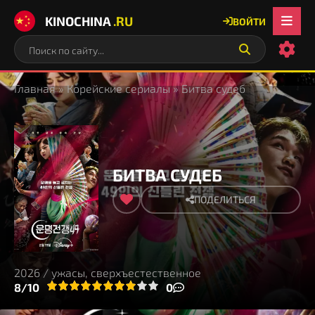
KINOCHINA
.RU
ВОЙТИ
Главная
»
Корейские сериалы
» Битва судеб
БИТВА СУДЕБ
ПОДЕЛИТЬСЯ
2026 / ужасы, сверхъестественное
3
4
8/10
5
6
7
8
9
10
0