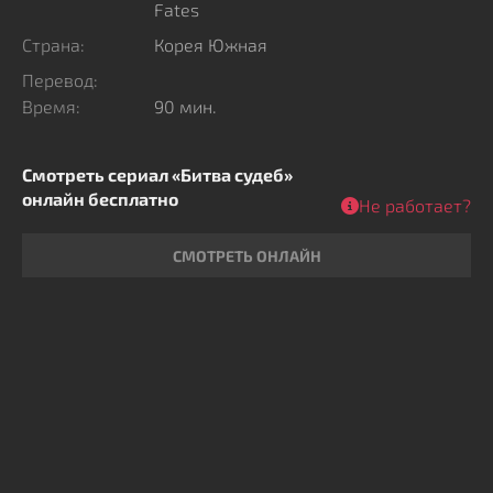
Fates
только от умения справляться с трудностями, но и от
Страна:
Корея Южная
внутренней устойчивости, решительности и
способности действовать без страха.
Перевод:
Время:
90 мин.
Смотреть сериал «Битва судеб»
онлайн бесплатно
Не работает?
СМОТРЕТЬ ОНЛАЙН