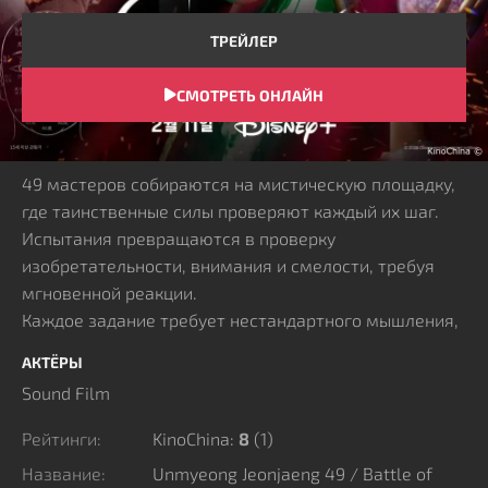
ТРЕЙЛЕР
СМОТРЕТЬ ОНЛАЙН
СЮЖЕТ
49 мастеров собираются на мистическую площадку,
где таинственные силы проверяют каждый их шаг.
Испытания превращаются в проверку
изобретательности, внимания и смелости, требуя
мгновенной реакции.
Каждое задание требует нестандартного мышления,
быстрой оценки ситуации и твёрдости решений, ведь
АКТЁРЫ
промахи мгновенно отражаются на ходе событий.
Sound Film
Смекалка, интуиция и выдержка становятся
главными инструментами для достижения цели.
Рейтинги:
KinoChina:
8
(
1
)
В непривычной и опасной среде проявляются
Название:
Unmyeong Jeonjaeng 49 / Battle of
скрытые ресурсы характера, а успех зависит не