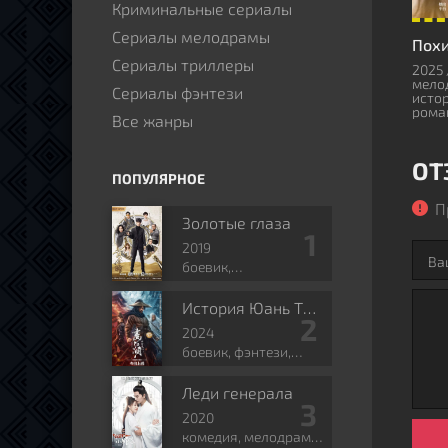
Криминальные сериалы
Сериалы мелодрамы
Сериалы триллеры
2025 
мело
Сериалы фэнтези
истор
рома
Все жанры
ОТ
ПОПУЛЯРНОЕ
П
Золотые глаза
2019
боевик,
приключения,
романтика, боевые
История Юань Тяньгана
искусства, фэнтези
2024
боевик, фэнтези,
боевые искусства,
исторический
Леди генерала
2020
комедия, мелодрама,