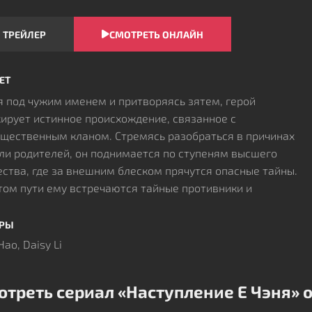
ТРЕЙЛЕР
СМОТРЕТЬ ОНЛАЙН
ЕТ
 под чужим именем и притворяясь зятем, герой
ирует истинное происхождение, связанное с
щественным кланом. Стремясь разобраться в причинах
ли родителей, он поднимается по ступеням высшего
ства, где за внешним блеском прячутся опасные тайны.
том пути ему встречаются тайные противники и
иданные союзники, способные изменить ход событий.
ое новое открытие приближает к разгадке, но
ЁРЫ
временно испытывает выдержку, расчётливость и умение
Hao, Daisy Li
анять выбранную роль – единственный способ выстоять
и интриг и невидимых угроз.
отреть сериал «Наступление Е Чэня» 