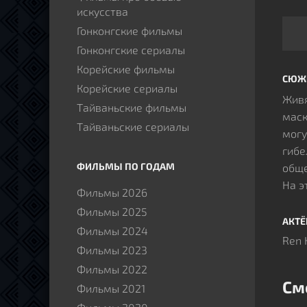
искусства
Гонконгские фильмы
Гонконгские сериалы
Корейские фильмы
СЮЖ
Корейские сериалы
Живя
Тайваньские фильмы
маск
Тайваньские сериалы
могу
гибе
ФИЛЬМЫ ПО ГОДАМ
обще
На э
Фильмы 2026
неож
Фильмы 2025
Кажд
АКТ
Фильмы 2024
одно
Ren 
Фильмы 2023
сохр
Фильмы 2022
сред
См
Фильмы 2021