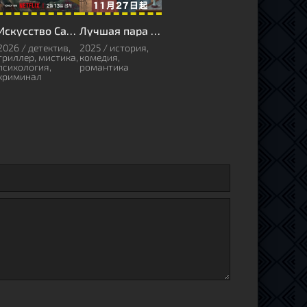
Искусство Сары
Лучшая пара на свете
2026 / детектив,
2025 / история,
триллер, мистика,
комедия,
психология,
романтика
криминал