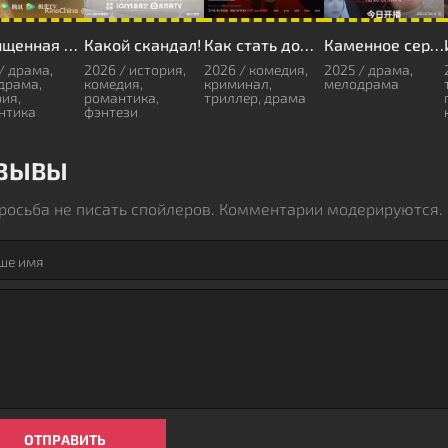
Похищенная невеста
Какой скандал!
Как стать домовладельцем в Корее
Каменное сердце
/ драма,
2026 / история,
2026 / комедия,
2025 / драма,
драма,
комедия,
криминал,
мелодрама
ия,
романтика,
триллер, драма
нтика
фэнтези
ЗЫВЫ
росьба не писать спойлеров. Комментарии модерируются.
ОТПРАВИТЬ