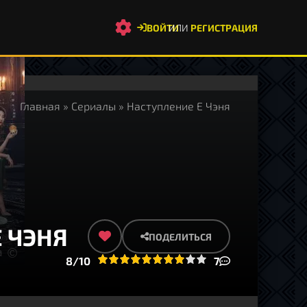
ВОЙТИ
ИЛИ
РЕГИСТРАЦИЯ
Главная
»
Сериалы
» Наступление Е Чэня
 ЧЭНЯ
ПОДЕЛИТЬСЯ
1
2
3
4
8/10
5
6
7
8
9
10
7