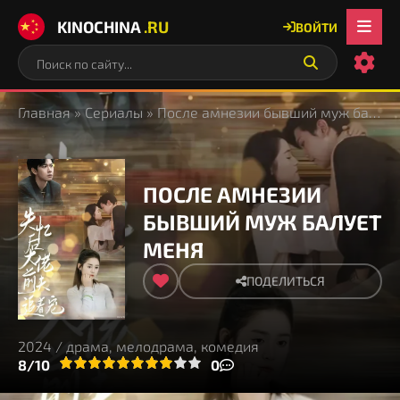
KINOCHINA
.RU
ВОЙТИ
Главная
»
Сериалы
» После амнезии бывший муж балует меня
ПОСЛЕ АМНЕЗИИ
БЫВШИЙ МУЖ БАЛУЕТ
МЕНЯ
ПОДЕЛИТЬСЯ
2024 / драма, мелодрама, комедия
3
4
8/10
5
6
7
8
9
10
0