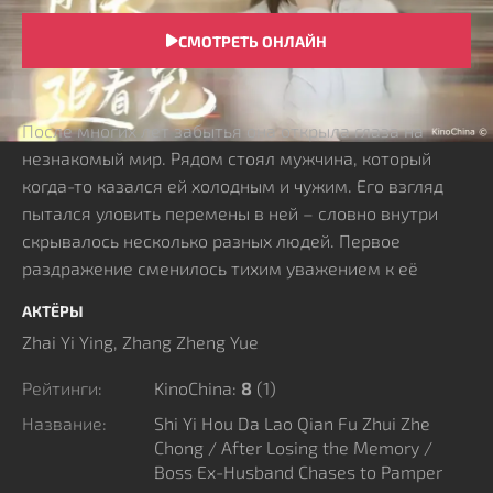
СМОТРЕТЬ ОНЛАЙН
СЮЖЕТ
После многих лет забытья она открыла глаза на
незнакомый мир. Рядом стоял мужчина, который
когда-то казался ей холодным и чужим. Его взгляд
пытался уловить перемены в ней – словно внутри
скрывалось несколько разных людей. Первое
раздражение сменилось тихим уважением к её
смелости и решимости. Позже выяснилось, что
АКТЁРЫ
именно она рисковала собой, чтобы спасти его, едва
Zhai Yi Ying, Zhang Zheng Yue
не пострадала сама. Это открытие полностью
изменило прежние чувства и позволило
Рейтинги:
KinoChina:
8
(
1
)
переосмыслить их отношения.
Название:
Shi Yi Hou Da Lao Qian Fu Zhui Zhe
Chong / After Losing the Memory /
Boss Ex-Husband Chases to Pamper