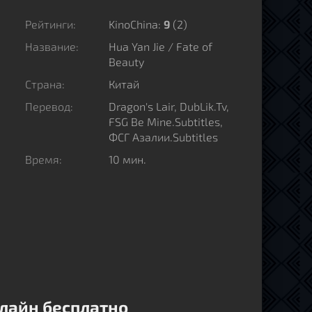
Рейтинги:
KinoChina:
9
(
2
)
Название:
Hua Yan Jie / Fate of
Beauty
Страна:
Китай
Перевод:
Dragon's Lair, DubLik.Tv,
FSG Be Mine.Subtitles,
ФСГ Азалии.Subtitles
Время:
10 мин.
нлайн бесплатно