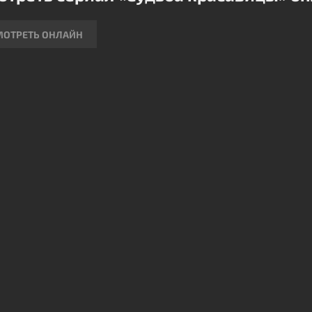
сти прошлого. Отказавшись от ненависти и обид, герои
тают спокойствие души и открываются любви, способной
МОТРЕТЬ ОНЛАЙН
нить их дальнейшую жизнь.