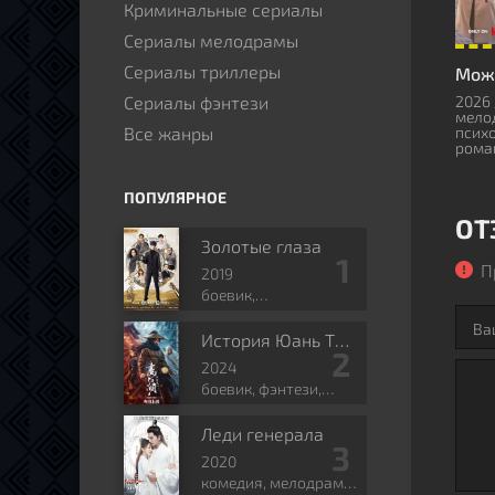
Криминальные сериалы
Сериалы мелодрамы
Сериалы триллеры
Сериалы фэнтези
2026 
мело
Все жанры
психо
рома
ПОПУЛЯРНОЕ
ОТ
Золотые глаза
П
2019
боевик,
приключения,
романтика, боевые
История Юань Тяньгана
искусства, фэнтези
2024
боевик, фэнтези,
боевые искусства,
исторический
Леди генерала
2020
комедия, мелодрама,