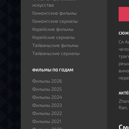
искусства
Гонконгские фильмы
Гонконгские сериалы
Корейские фильмы
СЮЖ
Корейские сериалы
Ся А
Тайваньские фильмы
чело
Тайваньские сериалы
траг
реши
ФИЛЬМЫ ПО ГОДАМ
вино
пере
Фильмы 2026
пути
Фильмы 2025
завя
АКТ
Фильмы 2024
наст
Zhan
Фильмы 2023
близ
Ran, 
Фильмы 2022
прот
кажд
Фильмы 2021
См
восс