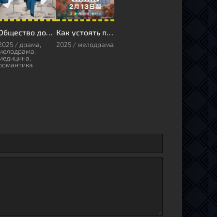
Общество доброй воли
Как устоять перед её очарованием
2025 / драма,
2025 / мелодрама
мелодрама,
медицина,
романтика