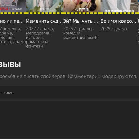
Можно ли перевести любовь?
Изменить судьбу
Эй? Мы чуть не расстались!
Во имя красоты
/ комедия,
2022 / драма,
2025 / триллер,
2025 / драма
драма,
мелодрама,
комедия,
логия,
история,
романтика, Sci-Fi
нтика, драма
романтика,
фэнтези
ЗЫВЫ
росьба не писать спойлеров. Комментарии модерируются.