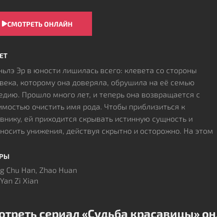
СМОТРЕТЬ ОНЛАЙН
ЕТ
ньлэ Эр в юности лишилась всего: клевета со стороны
века, которому она доверяла, обрушила на её семью
едию. Прошло много лет, и теперь она возвращается с
мостью очистить имя рода. Чтобы приблизиться к
внику, ей приходится скрывать истинную сущность и
носить унижения, действуя скрытно и осторожно. На этом
 её внимание привлекает Сяо Му Жань. Между ними
зываются сложные отношения, где первоначальная
ЁРЫ
ороженность постепенно сменяется эмоциональной
g Chu Han, Zhao Huan
остью, а чувства переплетаются с сомнениями и
Yan Zi Xian
иворечиями. Сталкиваясь с опасностями и проверками на
ом шагу, они находят опору в совместных усилиях,
отреть сериал «Судьба красавицы» о
танавливают справедливость и освобождаются от