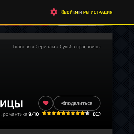
ВОЙТИ
ИЛИ
РЕГИСТРАЦИЯ
Главная
»
Сериалы
» Судьба красавицы
ВИЦЫ
ПОДЕЛИТЬСЯ
я, романтика
1
2
3
4
9/10
5
6
7
8
9
10
0