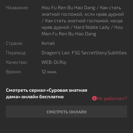
нарушает запреты и оказывается запертым во
Название:
Hou Fu Ren Bu Hao Dang / Как стать
внутреннем дворе. В этих стенах он впервые
знатной госпожой, если нрав дурной
/ Как стать знатной госпожой, когда
осознаёт тяжесть женского положения и понимает,
нрав дурной / Hard Noble Lady / Hou
насколько непроста жизнь, которую раньше считал
Men Fu Ren Bu Hao Dang
простой.
Страна:
Китай
Перевод:
Dragon's Lair, FSG SecretStory.Subtitles
Качество:
WEB-DLRip
Время:
12 мин.
Смотреть сериал «Суровая знатная
дама» онлайн бесплатно
Не работает?
СМОТРЕТЬ ОНЛАЙН