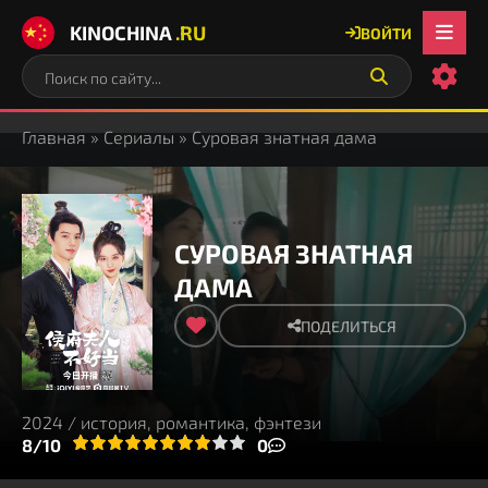
KINOCHINA
.RU
ВОЙТИ
Главная
»
Сериалы
» Суровая знатная дама
СУРОВАЯ ЗНАТНАЯ
ДАМА
ПОДЕЛИТЬСЯ
2024 / история, романтика, фэнтези
3
4
8/10
5
6
7
8
9
10
0