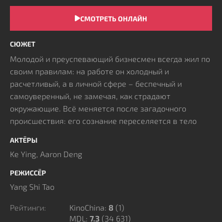
СМОТРЕТЬ ОНЛАЙН
СЮЖЕТ
Молодой и преуспевающий бизнесмен всегда жил по
своим правилам: на работе он холодный и
расчетливый, а в личной сфере – беспечный и
самоуверенный, не замечая, как страдают
окружающие. Всё меняется после загадочного
происшествия: его сознание переселяется в тело
представительницы знатного рода, супруги
АКТЁРЫ
влиятельного дома, где каждый день подчинён
Ke Ying, Aaron Deng
строгим обычаям. Её муж ведёт беззаботный образ и
не подозревает, что его «жена» теперь чужой
РЕЖИССЁР
человек. Привычные методы поведения
Yang Shi Tao
сталкиваются с жесткой системой правил, а
наставления свекрови превращают каждое действие
Рейтинги:
KinoChina:
8
(
1
)
MDL:
7.3
(34 631)
в проверку. Стремясь вернуть прежний уклад, он