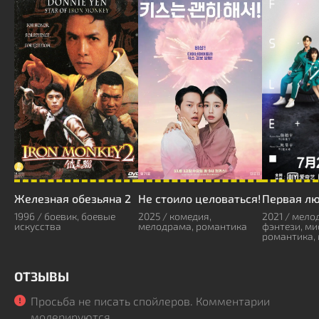
Железная обезьяна 2
Не стоило целоваться!
1996 / боевик, боевые
2025 / комедия,
2021 / мело
искусства
мелодрама, романтика
фэнтези, ми
романтика,
ОТЗЫВЫ
Просьба не писать спойлеров. Комментарии
модерируются.