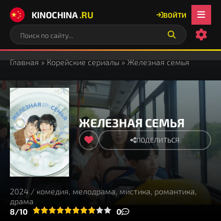
KINOCHINA
.RU
ВОЙТИ
Главная
»
Корейские сериалы
» Железная семья
ЖЕЛЕЗНАЯ СЕМЬЯ
ПОДЕЛИТЬСЯ
2024 / комедия, мелодрама, мистика, романтика,
драма
3
4
8/10
5
6
7
8
9
10
0