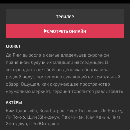
ТРЕЙЛЕР
СМОТРЕТЬ ОНЛАЙН
СЮЖЕТ
Да Рим выросла в семье владельцев скромной
прачечной, будучи их младшей наследницей. В
четырнадцать лет бойкая девочка обнаружила
редкий недуг, постепенно сужающий ее зрительный
обзор. Ощущая, как окружающее пространство
неумолимо меркнет, героиня торопится реализовать
заветные мечты: прочесть любимые произведения и
АКТЁРЫ
посмотреть шедевры кинематографа до наступления
Ким Джон-хён, Кым Сэ-рок, Чхве Тхэ-джун, Ли Ван-су,
вечной темноты. Незадолго до рокового финала
Ли Гю-хо, Щин Хён-джун, Пак Чи-ён, Ким Хе-ын, Ким
судьба сводит ее с Ганг Джу – отпрыском богатого
Хён-джун, Пён Юн-джон
клана и бывшим сокурсником. Отношения пары