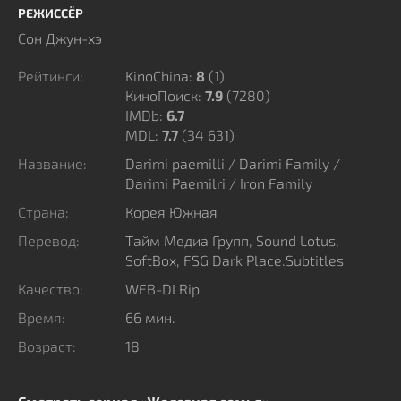
портятся из–за неосторожного высказывания, а
РЕЖИССЁР
нелепая случайность и вовсе превращает юношу в
Сон Джун-хэ
злейшего врага.
Рейтинги:
KinoChina:
8
(
1
)
КиноПоиск:
7.9
(7280)
IMDb:
6.7
MDL:
7.7
(34 631)
Название:
Darimi paemilli / Darimi Family /
Darimi Paemilri / Iron Family
Страна:
Корея Южная
Перевод:
Тайм Медиа Групп, Sound Lotus,
SoftBox, FSG Dark Place.Subtitles
Качество:
WEB-DLRip
Время:
66 мин.
Возраст:
18