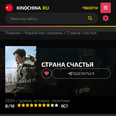
KINOCHINA
.RU
ВОЙТИ
Главная
»
Корейские сериалы
» Страна счастья
СТРАНА СЧАСТЬЯ
ПОДЕЛИТЬСЯ
2024 / драма, история, политика
3
4
8/10
5
6
7
8
9
10
0