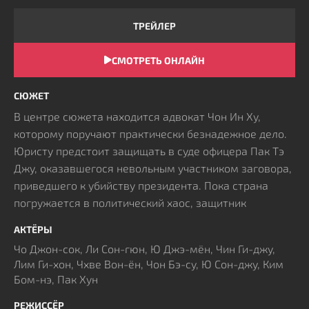
ТРЕЙЛЕР
СМОТРЕТЬ ОНЛАЙН
СЮЖЕТ
В центре сюжета находится адвокат Чон Ин Ху,
которому поручают практически безнадежное дело.
Юристу предстоит защищать в суде офицера Пак Тэ
Джу, оказавшегося невольным участником заговора,
приведшего к убийству президента. Пока страна
погружается в политический хаос, защитник
осознает, что процесс носит показательный
АКТЁРЫ
характер, а финал заранее определен властной
Чо Джон-сок, Ли Сон-гюн, Ю Джэ-мён, Чин Ги-джу,
верхушкой. На кону стоит жизнь честного солдата,
Лим Ги-хон, Чхве Вон-ён, Чон Бэ-су, Ю Сон-джу, Ким
привыкшего беспрекословно выполнять приказы, не
Бом-нэ, Пак Хун
вникая в коварные интриги высокопоставленных лиц.
Протагонист вступает в неравную схватку с
РЕЖИССЁР