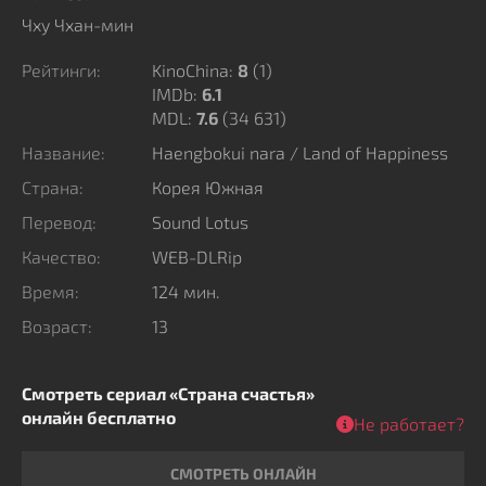
системой, где закон служит лишь инструментом
Чху Чхан-мин
подавления инакомыслия. В атмосфере всеобщего
Рейтинги:
KinoChina:
8
(
1
)
страха и предательства мужчина пытается отыскать
IMDb:
6.1
истину, рискуя собственной карьерой и
MDL:
7.6
(34 631)
безопасностью. Картина мастерски воссоздает
Название:
Haengbokui nara / Land of Happiness
напряженную обстановку конца семидесятых годов,
обнажая изнанку исторического трибунала. Эта
Страна:
Корея Южная
драма исследует столкновение человеческой морали
Перевод:
Sound Lotus
с бездушной государственной машиной. Героям
Качество:
WEB-DLRip
придется решить, готовы ли они пожертвовать
Время:
124 мин.
идеалами ради выживания в жестоком мире, где
справедливость кажется почти несбыточной мечтой.
Возраст:
13
Смотреть сериал «Страна счастья»
онлайн бесплатно
Не работает?
СМОТРЕТЬ ОНЛАЙН