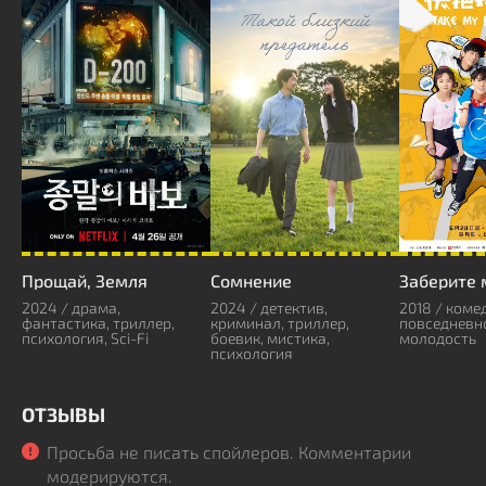
Прощай, Земля
Сомнение
Заберите 
2024 / драма,
2024 / детектив,
2018 / коме
фантастика, триллер,
криминал, триллер,
повседневно
психология, Sci-Fi
боевик, мистика,
молодость
психология
ОТЗЫВЫ
Просьба не писать спойлеров. Комментарии
модерируются.