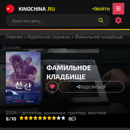
KINOCHINA
.RU
ВОЙТИ
Главная
»
Корейские сериалы
» Фамильное кладбище
ФАМИЛЬНОЕ
КЛАДБИЩЕ
ПОДЕЛИТЬСЯ
2024 / детектив, криминал, триллер, мистика
3
4
8/10
5
6
7
8
9
10
0