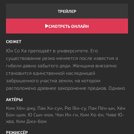
ТРЕЙЛЕР
СМОТРЕТЬ ОНЛАЙН
СЮЖЕТ
Юн Со Ха преподаёт в университете. Его
существование резко меняется после известия о
гибели давно забытого дяди. Женщина внезапно
становится единственной наследницей
заброшенного участка земли, на котором
расположено древнее захоронение предков. Однако
вступление в права владения омрачается
АКТЁРЫ
появлением сводного брата Ким Ён Хо,
Ким Хён-джу, Пак Хи-сун, Рю Гён-су, Пак Пён-ын, Хён
предъявляющего свои претензии на территорию.
Бон-щик, Ю Сын-мок, Чон Ин-ги, Ким Хо-ён, Чхве Ю-
Ситуация накаляется, когда вокруг этого места
хва, Ким Джэ-бом
начинают происходить жуткие инциденты,
превращая рутинную процедуру оформления
РЕЖИССЁР