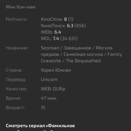
документов в леденящую кровь криминальную
Мин Хон-нам
историю.
Рейтинги:
KinoChina:
8
(
1
)
Расследованием череды подозрительных
КиноПоиск:
6.3
(656)
происшествий занимаются детективы Сон Джун Хо и
IMDb:
6.4
Чхве Сон Джун, подозревающие, что ключи к
MDL:
7.4
(34 631)
разгадке сокрыты в прошлом данной семьи. Мрачные
Название:
Seonsan / Завещанное / Могила
тайны и подавленные обиды вырываются наружу,
предков / Семейная могила / Family
обнажая истинную натуру каждого претендента на
Gravesite / The Bequeathed
достояние усопшего. Остросюжетный триллер
Страна:
Корея Южная
погружает зрителя в атмосферу нарастающего
безумия, где родственные узы оборачиваются
Перевод:
Unicorn
проклятием. Героине предстоит столкнуться с
Качество:
WEB-DLRip
пугающей реальностью, в которой плата за
Время:
47 мин.
обладание старым полем может оказаться
Возраст:
15
человеческой судьбой. Каждое новое открытие лишь
подтверждает: за тишиной погоста скрываются
грехи, требующие немедленного искупления.
Смотреть сериал «Фамильное