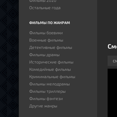
Фильмы 2020
нахо
Остальные года
злоу
нака
ФИЛЬМЫ ПО ЖАНРАМ
поро
могу
Фильмы боевики
Военные фильмы
См
Детективные фильмы
Фильмы драмы
С
Исторические фильмы
Комедийные фильмы
Криминальные фильмы
Фильмы мелодрамы
Фильмы триллеры
Фильмы фэнтези
Другие жанры