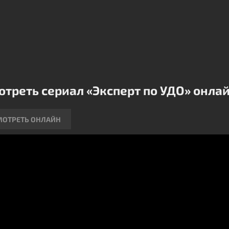
дят неопровержимые доказательства вины коварных
мышленников, стремящихся избежать заслуженного
зания. Взаимодействие столь разных личностей
ждает динамичный тандем, способный сокрушить
щественные финансовые конгломераты.
отреть сериал «Эксперт по УДО» онла
МОТРЕТЬ ОНЛАЙН