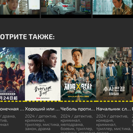
ОТРИТЕ ТАКЖЕ:
Бесконечная защита
Хороший или плохой прокурор
Чеболь против детектива
Начальник следственного отдела, 1958 год
/ драма,
2024 / детектив,
2024 / детектив,
2024 / детектив,
тив,
криминал,
криминал,
комедия,
инал
триллер, мистика,
мелодрама,
криминал,
закон, драма
боевик, триллер,
триллер, мистика,
мистика, комедия
драма