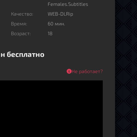
Females.Subtitles
Качество:
WEB-DLRip
Время:
60 мин.
Возраст:
18
йн бесплатно
Не работает?