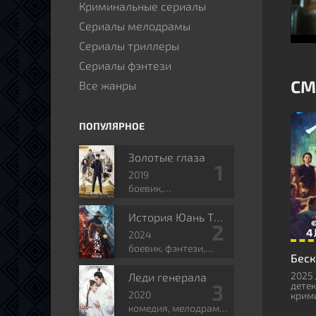
Криминальные сериалы
Сериалы мелодрамы
Сериалы триллеры
Сериалы фэнтези
СМ
Все жанры
ПОПУЛЯРНОЕ
Золотые глаза
2019
боевик,
приключения,
романтика, боевые
История Юань Тяньгана
искусства, фэнтези
2024
боевик, фэнтези,
боевые искусства,
исторический
2025 
Леди генерала
детек
2020
крим
комедия, мелодрама,