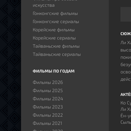
искусства
Гонконгские фильмы
Гонконгские сериалы
Корейские фильмы
СЮЖ
Корейские сериалы
Ли Х
Тайваньские фильмы
высо
Тайваньские сериалы
поки
безу
ФИЛЬМЫ ПО ГОДАМ
осво
дейс
Фильмы 2026
сист
Фильмы 2025
своб
АКТ
Фильмы 2024
адво
Ко С
Фильмы 2023
наст
Ли Х
Фильмы 2022
В со
Ён-у
Сыль
хари
Фильмы 2021
прот