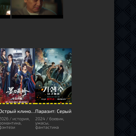
Острый клинок в снегу
Паразит: Серый
2026 / история,
2024 / боевик,
романтика,
ужасы,
фэнтези
фантастика