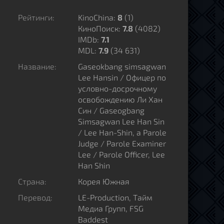
Рейтинги:
KinoChina:
8
(
1
)
КиноПоиск:
7.8
(4082)
IMDb:
7.1
MDL:
7.9
(34 631)
Название:
Gaseokbang simsagwan
Lee Hansin / Офицер по
условно-досрочному
освобождению Ли Хан
Син / Gaseogbang
Simsagwan Lee Han Sin
/ Lee Han-Shin, a Parole
Judge / Parole Examiner
Lee / Parole Officer, Lee
Han Shin
Страна:
Корея Южная
Перевод:
LE-Production, Тайм
Медиа Групп, FSG
Baddest