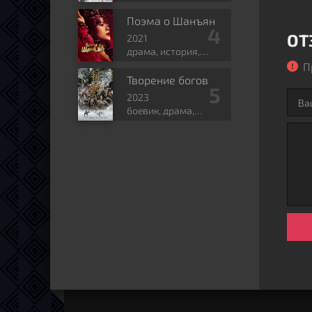
история, романтика,
политика
Поэма о Шанъян
ОТ
2021
драма, история,
романтика,
П
мелодрама
Творение богов
2023
боевик, драма,
фэнтези, восточные
единоборства