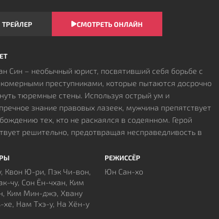
ТРЕЙЛЕР
СМОТРЕТЬ ОНЛАЙН
ЕТ
ан Син – необычный юрист, посвятивший себя борьбе с
комерными преступниками, которые пытаются досрочно
нуть тюремные стены. Используя острый ум и
пречное знание правовых лазеек, мужчина препятствует
бождению тех, кто не раскаялся в содеянном. Герой
твует решительно, предотвращая несправедливость в
еме правосудия, где богатые элиты привыкли покупать
оду. Его методы часто выходят за рамки традиционной
ЁРЫ
РЕЖИССЁР
катуры, превращая каждое заседание комиссии в
у, Квон Ю-ри, Пэк Чи-вон,
Юн Сан-хо
оящее испытание для коррумпированных чиновников.
ак-чу, Сон Ён-чхан, Ким
юзе с проницательным детективом Ан Со Юн и
н, Ким Мин-джэ, Хвану
-хе, Нам Тхэ-у, На Хён-у
зматичным представителем теневого бизнеса
агонист формирует уникальную команду. Вместе они