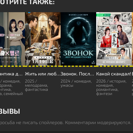
ОТРИТЕ ТАКЖЕ:
Романтика дома
Жить или любить?
Звонок. Последняя сессия
Какой скандал!
/ комедия,
2025 /
2024 / комедия,
2026 / история,
драма,
мелодрама,
ужасы
комедия,
нтика,
фантастика
романтика,
а, семейный
фэнтези
ЗЫВЫ
росьба не писать спойлеров. Комментарии модерируются.