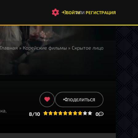
ВОЙТИ
ИЛИ
РЕГИСТРАЦИЯ
Главная
»
Корейские фильмы
» Скрытое лицо
ПОДЕЛИТЬСЯ
ка,
1
2
3
4
8/10
5
6
7
8
9
10
0