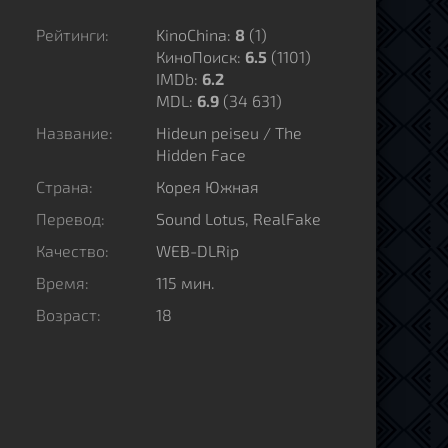
Рейтинги:
KinoChina:
8
(
1
)
КиноПоиск:
6.5
(1101)
IMDb:
6.2
MDL:
6.9
(34 631)
Название:
Hideun peiseu / The
Hidden Face
Страна:
Корея Южная
Перевод:
Sound Lotus, RealFake
Качество:
WEB-DLRip
Время:
115 мин.
Возраст:
18