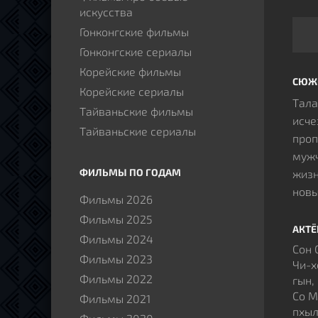
искусства
Гонконгские фильмы
Гонконгские сериалы
Корейские фильмы
СЮЖ
Корейские сериалы
Тала
Тайваньские фильмы
исче
Тайваньские сериалы
проп
мужч
ФИЛЬМЫ ПО ГОДАМ
жизн
новы
Фильмы 2026
испо
Фильмы 2025
напо
АКТ
Фильмы 2024
влюб
Сон 
Фильмы 2023
вним
Чи-х
Фильмы 2022
Оказ
гын,
Со М
прос
Фильмы 2021
пхыл
пред