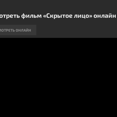
яжение нарастает, превращая тихую обитель в ловушку
всех участников этой интриги.
отреть фильм «Скрытое лицо» онлайн
МОТРЕТЬ ОНЛАЙН