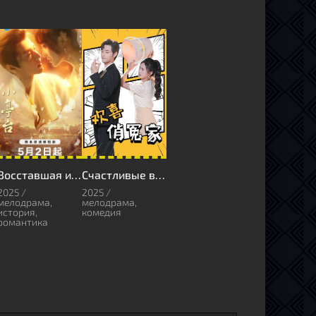
Восставшая из пепла
Счастливые враги
2025 /
2025 /
мелодрама,
мелодрама,
история,
комедия
романтика