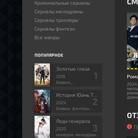
СМ
Криминальные сериалы
Сериалы мелодрамы
Сериалы триллеры
Сериалы фэнтези
Все жанры
ПОПУЛЯРНОЕ
Золотые глаза
2019
боевик,
2024 
приключения,
мело
рома
романтика, боевые
История Юань Тяньгана
драм
искусства, фэнтези
2024
боевик, фэнтези,
ОТ
боевые искусства,
исторический
Леди генерала
П
2020
комедия, мелодрама,