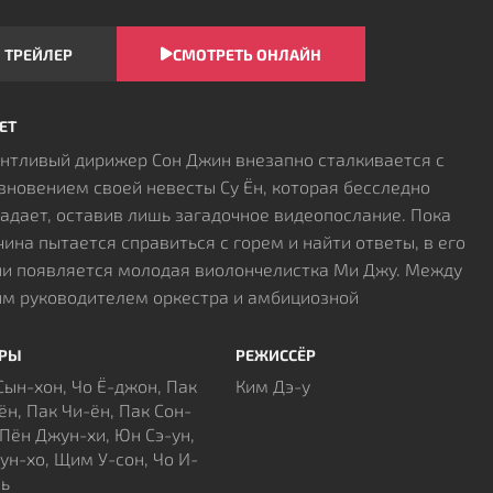
ТРЕЙЛЕР
СМОТРЕТЬ ОНЛАЙН
ЕТ
нтливый дирижер Сон Джин внезапно сталкивается с
зновением своей невесты Су Ён, которая бесследно
адает, оставив лишь загадочное видеопослание. Пока
ина пытается справиться с горем и найти ответы, в его
и появляется молодая виолончелистка Ми Джу. Между
м руководителем оркестра и амбициозной
лнительницей завязывается страстный роман,
лненный тайнами и скрытым соперничеством. Однако
ЁРЫ
РЕЖИССЁР
ленные не подозревают, что за каждым их движением
Сын-хон, Чо Ё-джон, Пак
Ким Дэ-у
ательно наблюдают из потайной комнаты внутри дома.
ён, Пак Чи-ён, Пак Сон-
ывается, пропавшая девушка заперта в секретном
 Пён Джун-хи, Юн Сэ-ун,
ун-хо, Щим У-сон, Чо И-
транстве за зеркалом, откуда вынуждена созерцать
ь
ательство близкого человека. Психологическое