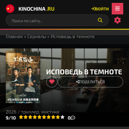
KINOCHINA
.RU
ВОЙТИ
Главная
»
Сериалы
» Исповедь в темноте
ИСПОВЕДЬ В ТЕМНОТЕ
ПОДЕЛИТЬСЯ
2026 / триллер, мистика
3
4
9/10
5
6
7
8
9
10
0