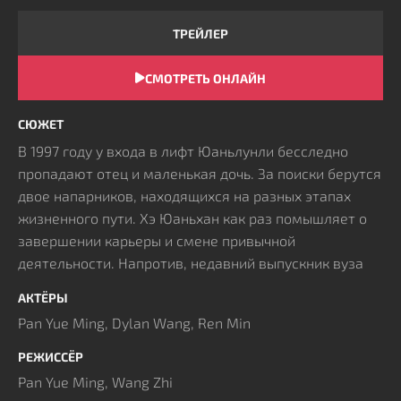
ТРЕЙЛЕР
СМОТРЕТЬ ОНЛАЙН
СЮЖЕТ
В 1997 году у входа в лифт Юаньлунли бесследно
пропадают отец и маленькая дочь. За поиски берутся
двое напарников, находящихся на разных этапах
жизненного пути. Хэ Юаньхан как раз помышляет о
завершении карьеры и смене привычной
деятельности. Напротив, недавний выпускник вуза
Жань Фансюй полон энтузиазма и взирает на мир с
АКТЁРЫ
излишней наивностью.
Pan Yue Ming, Dylan Wang, Ren Min
Взявшись за первое серьезное поручение, мужчины
используют старый желтый джип и примитивный
РЕЖИССЁР
экскаватор. Обычный процесс сбора улик
Pan Yue Ming, Wang Zhi
оборачивается погружением в опасные секреты