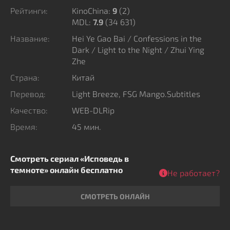
минувших лет. Чем глубже сыщики копают, тем
Рейтинги:
KinoChina:
9
(
2
)
MDL:
7.9
(34 631)
больше шокирующих подробностей всплывает на
поверхность. Вскрывшаяся истина не только дает
Название:
Hei Ye Gao Bai / Confessions in the
ответы на вопросы следствия, но и бесповоротно
Dark / Light to the Night / Zhui Ying
Zhe
меняет реальность самих героев.
Страна:
Китай
Перевод:
Light Breeze, FSG Mango.Subtitles
Качество:
WEB-DLRip
Время:
45 мин.
Смотреть сериал «Исповедь в
темноте» онлайн бесплатно
Не работает?
СМОТРЕТЬ ОНЛАЙН