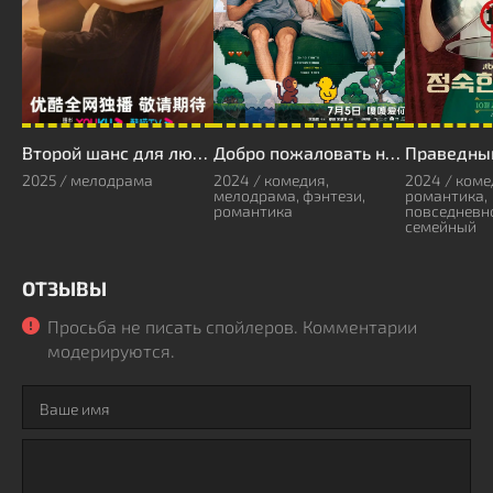
Второй шанс для любви
Добро пожаловать на мою сторону
Праведны
2025 / мелодрама
2024 / комедия,
2024 / коме
мелодрама, фэнтези,
романтика,
романтика
повседневно
семейный
ОТЗЫВЫ
Просьба не писать спойлеров. Комментарии
модерируются.