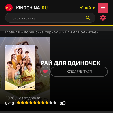
KINOCHINA
.RU
ВОЙТИ
Главная
»
Корейские сериалы
» Рай для одиночек
РАЙ ДЛЯ ОДИНОЧЕК
ПОДЕЛИТЬСЯ
2026 / мелодрама
3
4
8/10
5
6
7
8
9
10
0