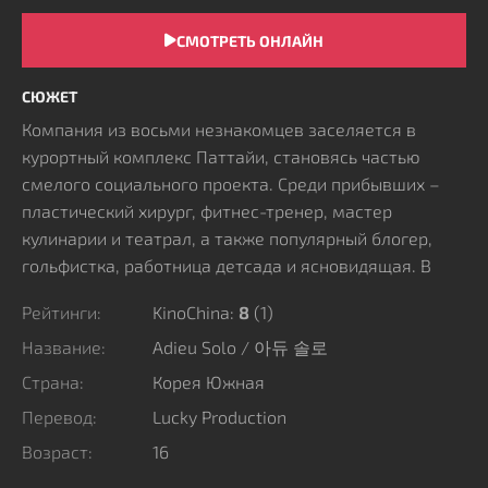
СМОТРЕТЬ ОНЛАЙН
СЮЖЕТ
Компания из восьми незнакомцев заселяется в
курортный комплекс Паттайи, становясь частью
смелого социального проекта. Среди прибывших –
пластический хирург, фитнес-тренер, мастер
кулинарии и театрал, а также популярный блогер,
гольфистка, работница детсада и ясновидящая. В
условиях реалити-шоу им необходимо выстраивать
Рейтинги:
KinoChina:
8
(
1
)
отношения, сопоставляя личные ценности с
прагматичными целями конкурентов. Пока одни ищут
Название:
Adieu Solo / 아듀 솔로
подлинную любовь, остальные ведут тонкую игру,
Страна:
Корея Южная
пытаясь распознать скрытые намерения
Перевод:
Lucky Production
окружающих и испытать на прочность чужую
Возраст:
16
привязанность.
Обстановку обостряют загадочные послания от