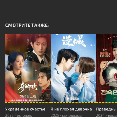
СМОТРИТЕ ТАКЖЕ:
Украденное счастье
Я не плохая девочка
Праведны
2026 / история,
2025 / мелодрама
2024 / коме