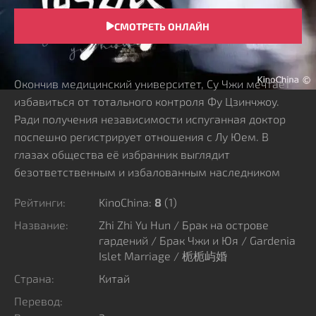
СМОТРЕТЬ ОНЛАЙН
СЮЖЕТ
Окончив медицинский университет, Су Чжи мечтает
избавиться от тотального контроля Фу Цзинчжоу.
Ради получения независимости испуганная доктор
поспешно регистрирует отношения с Лу Юем. В
глазах общества её избранник выглядит
безответственным и избалованным наследником
крупного состояния. На самом деле под этой
Рейтинги:
KinoChina:
8
(
1
)
фальшивой личиной прячется надежный
покровитель, способный укрыть спутницу от любых
Название:
Zhi Zhi Yu Hun / Брак на острове
гардений / Брак Чжи и Юя / Gardenia
опасностей.
Islet Marriage / 栀栀屿婚
Опираясь на фиктивное замужество, беглянка
начинает копаться в жутких семейных тайнах. Чистое
Страна:
Китай
сердце и регулярная помощь со стороны суженого
Перевод:
заставляют растаять холодную натуру девушки.