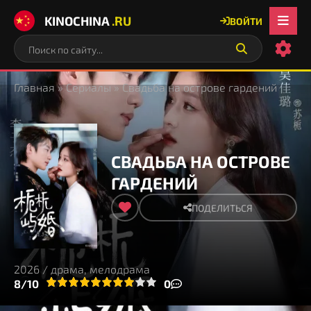
KINOCHINA
.RU
ВОЙТИ
Главная
»
Сериалы
» Свадьба на острове гардений
СВАДЬБА НА ОСТРОВЕ
ГАРДЕНИЙ
ПОДЕЛИТЬСЯ
2026 / драма, мелодрама
3
4
8/10
5
6
7
8
9
10
0