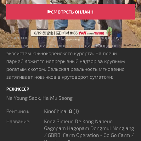
СМОТРЕТЬ ОНЛАЙН
СЮЖЕТ
Известное актерское трио обживает колоритную
экоферму, раскинувшуюся посреди живописных
экосистем южнокорейского курорта. На плечи
парней ложится непрерывный надзор за крупным
рогатым скотом. Сельская реальность мгновенно
затягивает новичков в круговорот суматохи:
приходится подниматься до рассвета для раздачи
РЕЖИССЁР
сена и латать дырявые заборы. Размеренный график
Na Young Seok, Ha Mu Seong
рушится, едва аграрное угодье накрывает внезапная
масштабная проблема.
Рейтинги:
KinoChina:
8
(
1
)
Приятелям необходимо срочно скооперироваться
Название:
Kong Simeun De Kong Naneun
для защиты хозяйства. Спартанский уклад и тяжелый
Gagopam Hagopam Dongmul Nongjang
физический труд устраивают жесткий экзамен
/ GBRB: Farm Operation - Go Go Farm /
давней привязанности товарищей. Проект