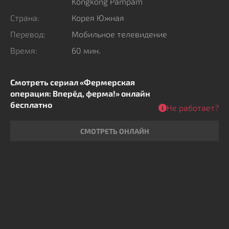
Kongkong Pampam
привлекает зрителя забавными коллизиями,
Страна:
Корея Южная
шутками закадычных друзей и завораживающими
Перевод:
Мобильное телевидение
панорамами островной природы.
Время:
60 мин.
Смотреть сериал «Фермерская
операция: Вперёд, ферма!» онлайн
бесплатно
Не работает?
СМОТРЕТЬ ОНЛАЙН