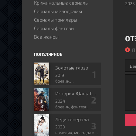
Криминальные сериалы
2023
Сериалы мелодрамы
Сериалы триллеры
Сериалы фэнтези
Все жанры
ОТ
П
ПОПУЛЯРНОЕ
Золотые глаза
2019
боевик,
приключения,
романтика, боевые
История Юань Тяньгана
искусства, фэнтези
2024
боевик, фэнтези,
боевые искусства,
исторический
Леди генерала
2020
комедия, мелодрама,