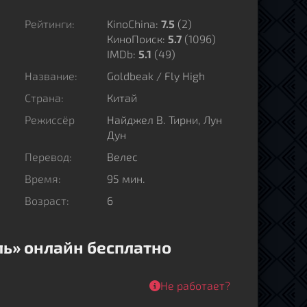
Рейтинги:
KinoChina:
7.5
(
2
)
КиноПоиск:
5.7
(1096)
IMDb:
5.1
(49)
Название:
Goldbeak / Fly High
Страна:
Китай
Режиссёр
Найджел В. Тирни, Лун
Дун
Перевод:
Велес
Время:
95 мин.
Возраст:
6
ь» онлайн бесплатно
Не работает?