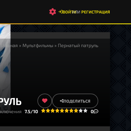
ВОЙТИ
ИЛИ
РЕГИСТРАЦИЯ
Главная
»
Мультфильмы
» Пернатый патруль
РУЛЬ
ПОДЕЛИТЬСЯ
иключения
1
2
3
7.5/10
4
5
6
7
8
9
10
0