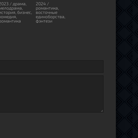
2023 / драма,
2024 /
мелодрама,
романтика,
история, бизнес,
восточные
комедия,
единоборства,
романтика
фэнтези