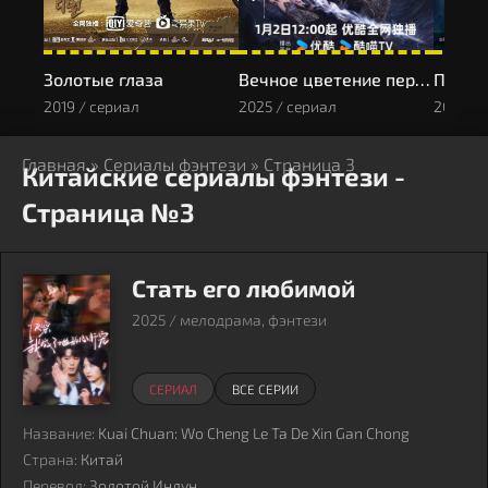
Золотые глаза
Вечное цветение персиков
Пламя
2019 / сериал
2025 / сериал
2024 / 
Главная
»
Сериалы фэнтези
» Страница 3
Китайские сериалы фэнтези -
Страница №3
Стать его любимой
2025 / мелодрама, фэнтези
СЕРИАЛ
ВСЕ СЕРИИ
Название:
Kuai Chuan: Wo Cheng Le Ta De Xin Gan Chong
Страна:
Китай
Перевод:
Золотой Инлун