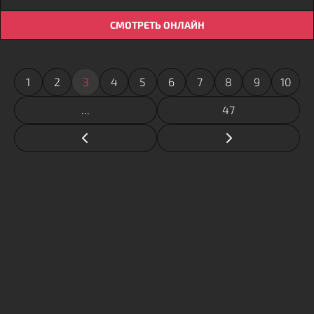
СМОТРЕТЬ ОНЛАЙН
1
2
3
4
5
6
7
8
9
10
...
47