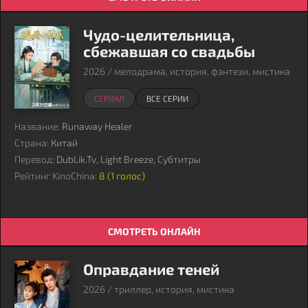
Чудо-целительница,
сбежавшая со свадьбы
2026 / мелодрама, история, фэнтези, мистика
СЕРИАЛ
ВСЕ СЕРИИ
Название:
Runaway Healer
Страна:
Китай
Перевод:
DubLik.Tv, Light Breeze, Субтитры
Рейтинг KinoChina:
8 (
1
голос)
СМОТРЕТЬ ОНЛАЙН
Оправдание теней
2026 / триллер, история, мистика