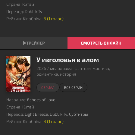
Страна:
Китай
Перевод:
DubLik.Tv
Рейтинг KinoChina:
8 (
1
голос)
СМОТРЕТЬ ОНЛАЙН
У изголовья в алом
2026 / мелодрама, фэнтези, мистика,
романтика, история
СЕРИАЛ
ВСЕ СЕРИИ
Название:
Echoes of Love
Страна:
Китай
Перевод:
Light Breeze, DubLik.Tv, Субтитры
Рейтинг KinoChina:
8 (
1
голос)