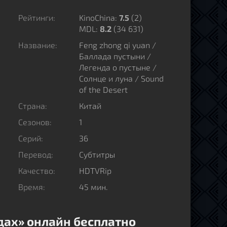
Рейтинги:
KinoChina:
7.5
(
2
)
MDL:
8.2
(34 631)
Название:
Feng zhong qi yuan /
Баллада пустыни /
Легенда о пустыне /
Солнце и луна / Sound
of the Desert
Страна:
Китай
Сезонов:
1
Серий:
36
Перевод:
Субтитры
Качество:
HDTVRip
Время:
45 мин.
здах» онлайн бесплатно