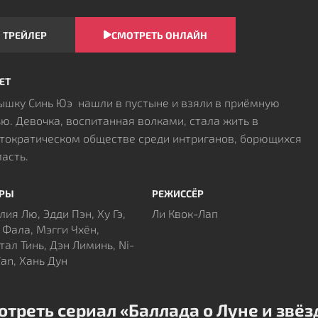
ТРЕЙЛЕР
СМОТРЕТЬ ОНЛАЙН
ЕТ
шку Синь Юэ нашли в пустыне и взяли в приёмную
ю. Девочка, воспитанная волками, стала жить в
тократическом обществе среди интриганов, борющихся
ласть.
ЁРЫ
РЕЖИССЁР
лия Лю, Эдди Пэн, Ху Гэ,
Ли Квок-Лап
 Фала, Мэгги Чхён,
тал Тинь, Дэн Лиминь, Ni-
an, Хань Дун
отреть сериал «Баллада о Луне и звё