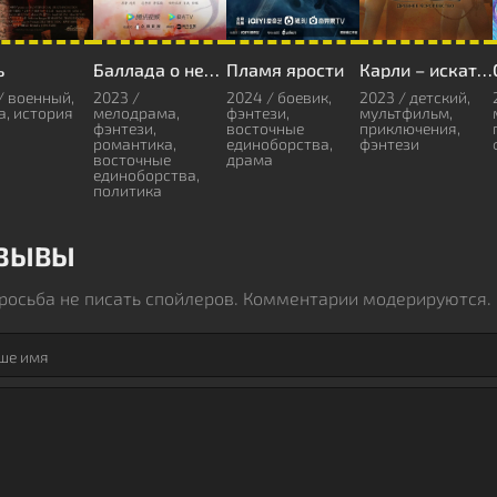
ь
Баллада о нефритовой кости
Пламя ярости
Карли – искательница приключений
/ военный,
2023 /
2024 / боевик,
2023 / детский,
а, история
мелодрама,
фэнтези,
мультфильм,
фэнтези,
восточные
приключения,
романтика,
единоборства,
фэнтези
восточные
драма
единоборства,
политика
ЗЫВЫ
росьба не писать спойлеров. Комментарии модерируются.