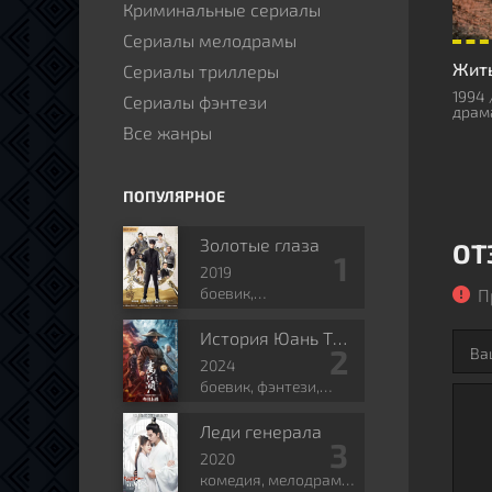
Криминальные сериалы
Сериалы мелодрамы
Жит
Сериалы триллеры
1994 
Сериалы фэнтези
драм
Все жанры
ПОПУЛЯРНОЕ
Золотые глаза
ОТ
2019
боевик,
П
приключения,
романтика, боевые
История Юань Тяньгана
искусства, фэнтези
2024
боевик, фэнтези,
боевые искусства,
исторический
Леди генерала
2020
комедия, мелодрама,