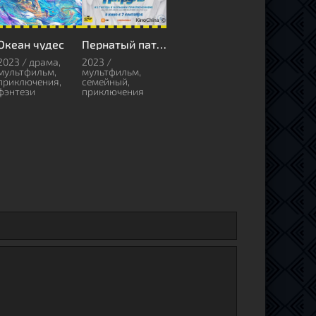
Океан чудес
Пернатый патруль
2023 / драма,
2023 /
мультфильм,
мультфильм,
приключения,
семейный,
фэнтези
приключения