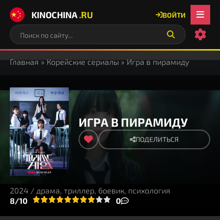
KINOCHINA
.RU
ВОЙТИ
Главная
»
Корейские сериалы
» Игра в пирамиду
ИГРА В ПИРАМИДУ
ПОДЕЛИТЬСЯ
2024 / драма, триллер, боевик, психология
3
4
8/10
5
6
7
8
9
10
0