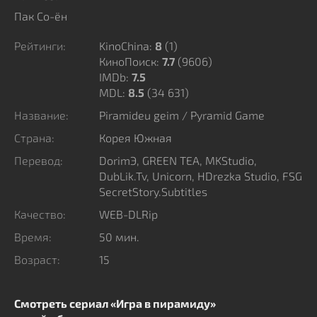
ненависти и рискнуть всем ради ликвидации
Пак Со-ён
варварского порядка. Сможет ли бунтарка
Рейтинги:
KinoChina:
8
(
1
)
объединить подавленных жертв для свержения
КиноПоиск:
7.7
(9606)
деспотичного режима в этом ментальном
IMDb:
7.5
противостоянии? Когда на кону находится не только
MDL:
8.5
(34 631)
репутация, но и само существование, любое
Название:
Piramideu geim / Pyramid Game
промедление смерти подобно. Настало время
Страна:
Корея Южная
бросить вызов устоям, пока маховик насилия не
раздавил последних несогласных.
Перевод:
DorimЭ, GREEN TEA, MKStudio,
DubLik.Tv, Unicorn, HDrezka Studio, FSG
SecretStory.Subtitles
Качество:
WEB-DLRip
Время:
50 мин.
Возраст:
15
Смотреть сериал «Игра в пирамиду»