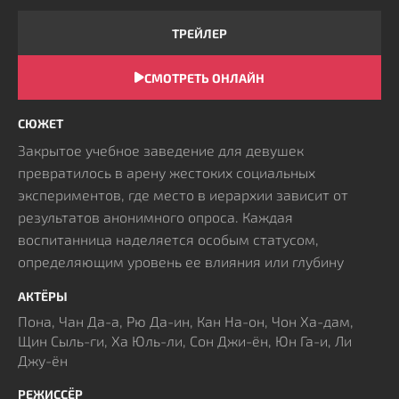
ТРЕЙЛЕР
СМОТРЕТЬ ОНЛАЙН
СЮЖЕТ
Закрытое учебное заведение для девушек
превратилось в арену жестоких социальных
экспериментов, где место в иерархии зависит от
результатов анонимного опроса. Каждая
воспитанница наделяется особым статусом,
определяющим уровень ее влияния или глубину
падения. Те, кто оказался на дне рейтинга,
АКТЁРЫ
превращаются в легальный объект преследования,
Пона, Чан Да-а, Рю Да-ин, Кан На-он, Чон Ха-дам,
сталкиваясь с агрессией сверстниц. Суровая
Щин Сыль-ги, Ха Юль-ли, Сон Джи-ён, Юн Га-и, Ли
структура поощряет террор, делая издевательства
Джу-ён
официальным средством управления толпой.
Новенькой предстоит выдержать натиск всеобщей
РЕЖИССЁР