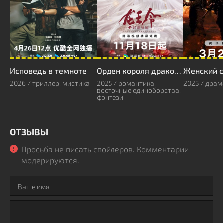
Исповедь в темноте
Орден короля драконов
Женский 
2026 / триллер, мистика
2025 / романтика,
2025 / драм
восточные единоборства,
фэнтези
ОТЗЫВЫ
Просьба не писать спойлеров. Комментарии
модерируются.