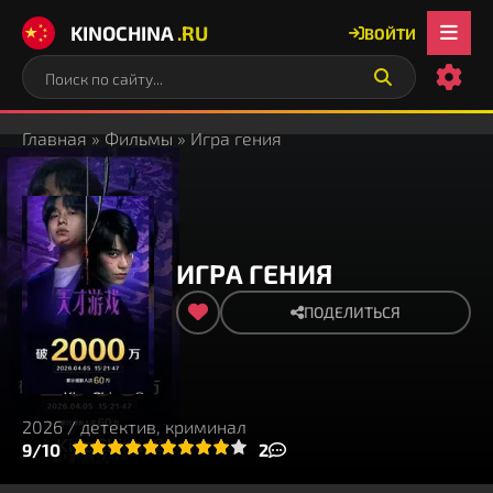
KINOCHINA
.RU
ВОЙТИ
Главная
»
Фильмы
» Игра гения
ИГРА ГЕНИЯ
ПОДЕЛИТЬСЯ
2026 / детектив, криминал
3
4
9/10
5
6
7
8
9
10
2