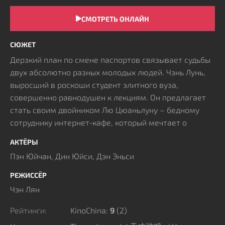
СМОТРЕТЬ ОНЛАЙН
СЮЖЕТ
Дерзкий план по смене паспортов связывает судьбы
двух абсолютно разных молодых людей. Чэнь Лунь,
выросший в роскоши студент элитного вуза,
совершенно равнодушен к лекциям. Он предлагает
стать своим двойником Лю Цюаньлуну – бедному
сотруднику интернет-кафе, который мечтает о
дипломе, но не имеет средств на оплату семестров.
АКТЁРЫ
Заманчивое предложение быстро оборачивается для
Пэн Юйчан, Дин Юйси, Дэн Эньси
бедняка смертельной ловушкой. Поверхностный
обман перерастает в многоуровневое
РЕЖИССЁР
психологическое противостояние. Стратегические
Чэн Лян
состязания разума, взаимные манипуляции и
жесткая борьба за власть полностью уничтожают
Рейтинги:
KinoChina:
9
(
2
)
первоначальные надежды на простой успех.