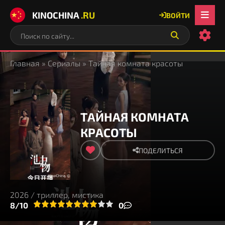
KINOCHINA
.RU
ВОЙТИ
Главная
»
Сериалы
» Тайная комната красоты
ТАЙНАЯ КОМНАТА
КРАСОТЫ
ПОДЕЛИТЬСЯ
2026 / триллер, мистика
3
4
8/10
5
6
7
8
9
10
0