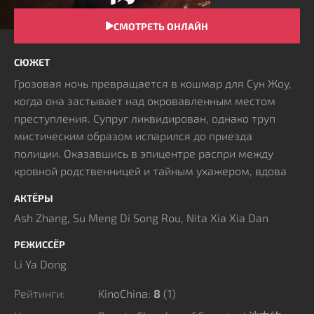
СМОТРЕТЬ ОНЛАЙН
СЮЖЕТ
Грозовая ночь превращается в кошмар для Сун Жоу,
когда она застывает над окровавленным местом
преступления. Супруг ликвидирован, однако труп
мистическим образом испарился до приезда
полиции. Оказавшись в эпицентре распри между
кровной родственницей и тайным ухажером, вдова
вынуждена копаться в чужих грязных секретах.
АКТЁРЫ
Постепенно наружу вылезают факты изощренной
Ash Zhang, Su Meng Di Song Rou, Nita Xia Xia Dan
неверности и застарелых обид. Родственный круг
рушится под лавиной взаимных обвинений, обнажая
РЕЖИССЁР
коварные замыслы заговорщиков. Каждому
Li Ya Dong
причастному к содеянному злодеянию предстоит
сполна расплатиться за былые грехи, ведь
Рейтинги:
KinoChina:
8
(
1
)
неотвратимое возмездие уже близко.