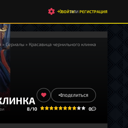
ВОЙТИ
ИЛИ
РЕГИСТРАЦИЯ
я
»
Сериалы
» Красавица чернильного клинка
ПОДЕЛИТЬСЯ
КЛИНКА
зи
1
2
3
4
8/10
5
6
7
8
9
10
0