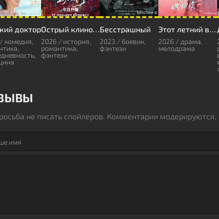
кий доктор
Острый клинок в снегу
Бесстрашный
Этот летний вечер
/ комедия,
2026 / история,
2023 / боевик,
2026 / драма,
нтика,
романтика,
фэнтези
мелодрама
едневность,
фэнтези
цина
ЗЫВЫ
росьба не писать спойлеров. Комментарии модерируются.