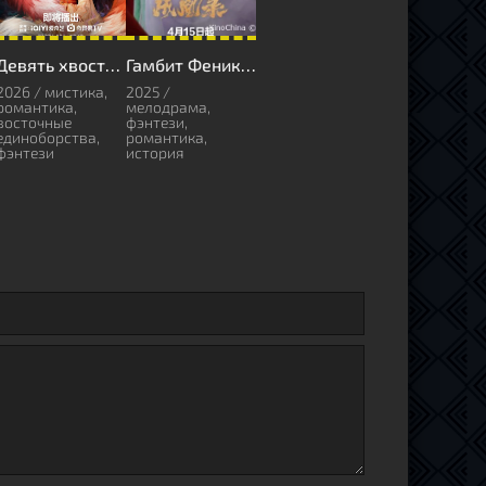
Девять хвостов не спрячешь
Гамбит Феникса: Любовь или Корона
2026 / мистика,
2025 /
романтика,
мелодрама,
восточные
фэнтези,
единоборства,
романтика,
фэнтези
история