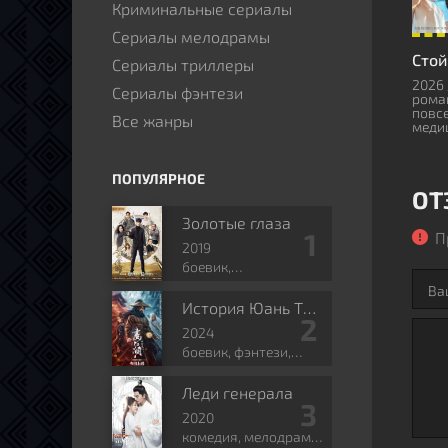
Криминальные сериалы
Сериалы мелодрамы
Стой
Сериалы триллеры
2026 
Сериалы фэнтези
рома
повс
Все жанры
меди
ПОПУЛЯРНОЕ
ОТ
Золотые глаза
П
2019
боевик,
приключения,
романтика, боевые
История Юань Тяньгана
искусства, фэнтези
2024
боевик, фэнтези,
боевые искусства,
исторический
Леди генерала
2020
комедия, мелодрама,