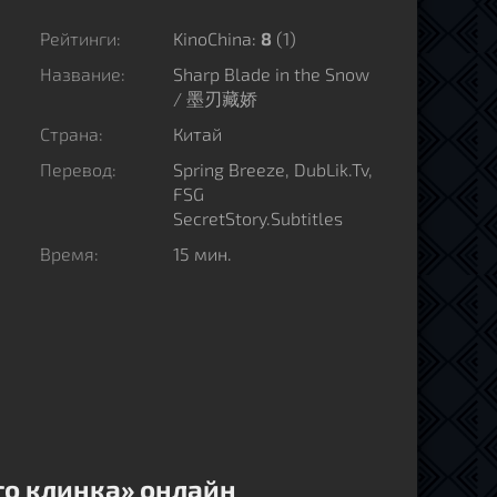
Рейтинги:
KinoChina:
8
(
1
)
Название:
Sharp Blade in the Snow
/ 墨刃藏娇
Страна:
Китай
Перевод:
Spring Breeze, DubLik.Tv,
FSG
SecretStory.Subtitles
Время:
15 мин.
го клинка» онлайн