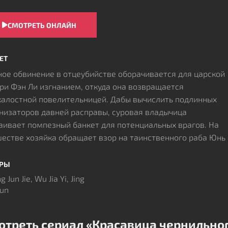
СМОТРЕТЬ ОНЛАЙН
ЕТ
ое обвинение в отцеубийстве оборачивается для царской
ри Фэн Ли изгнанием, откуда она возвращается
алостной повелительницей. Дабы вычислить подлинных
низаторов давней расправы, суровая владычица
аивает помпезный банкет для потенциальных врагов. На
естве хозяйка обращает взор на таинственного раба Юнь
ня, являющегося скрывающимся венценосным
ыском.
ЁРЫ
кновение амбиций и хитроумных планов происходит на
 Jun Jie, Wu Jia Yi, Jing
 стягивающихся тисков государственного переворота.
Jun
ие соперники оказываются в эпицентре масштабных
тических интриг, где каждый ведет двойную игру.
отреть сериал «Красавица чернильно
ецам придется определить приоритеты, выбирая между