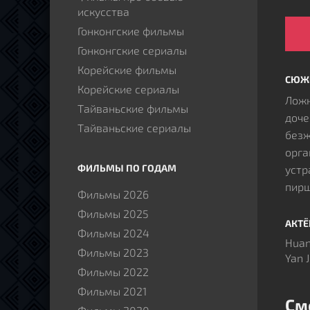
искусства
Гонконгские фильмы
Гонконгские сериалы
Корейские фильмы
СЮЖ
Корейские сериалы
Ложн
Тайваньские фильмы
доче
Тайваньские сериалы
безж
орга
ФИЛЬМЫ ПО ГОДАМ
устр
пирш
Фильмы 2026
Чжа
Фильмы 2025
отпр
АКТ
Фильмы 2024
Стол
Huang
Фильмы 2023
фоне
Yan 
Фильмы 2022
Бывш
поли
Фильмы 2021
См
Бегл