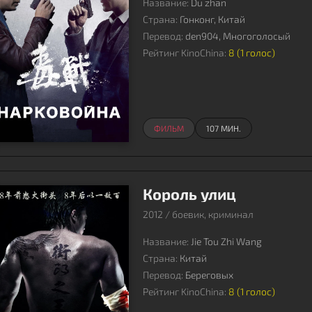
Название:
Du zhan
Страна:
Гонконг, Китай
Перевод:
den904, Многоголосый
Рейтинг KinoChina:
8 (
1
голос)
ФИЛЬМ
107 МИН.
Король улиц
2012 / боевик, криминал
Название:
Jie Tou Zhi Wang
Страна:
Китай
Перевод:
Береговых
Рейтинг KinoChina:
8 (
1
голос)