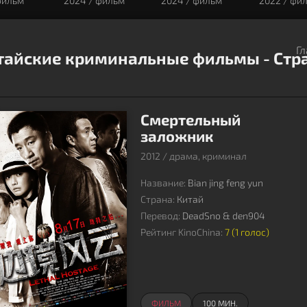
фильм
2024 / фильм
2024 / фильм
2022 / фи
Г
тайские криминальные фильмы - Ст
Смертельный
заложник
2012 / драма, криминал
Название:
Bian jing feng yun
Страна:
Китай
Перевод:
DeadSno & den904
Рейтинг KinoChina:
7 (
1
голос)
ФИЛЬМ
100 МИН.