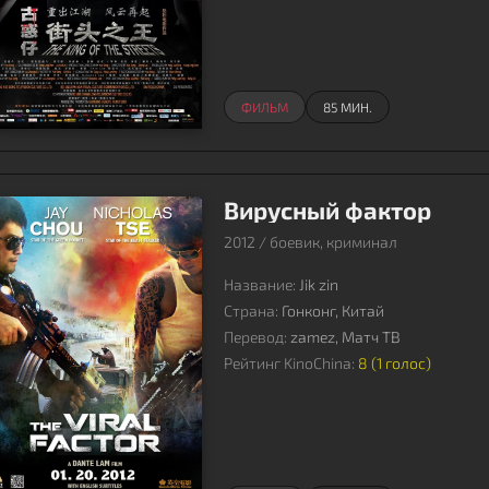
ФИЛЬМ
85 МИН.
Вирусный фактор
2012 / боевик, криминал
Название:
Jik zin
Страна:
Гонконг, Китай
Перевод:
zamez, Матч ТВ
Рейтинг KinoChina:
8 (
1
голос)