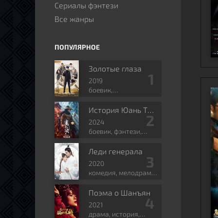
Сериалы фэнтези
Все жанры
ПОПУЛЯРНОЕ
Золотые глаза
2019
боевик,
приключения,
романтика, боевые
История Юань Тяньгана
искусства, фэнтези
2024
боевик, фэнтези,
боевые искусства,
исторический
Леди генерала
2020
комедия, мелодрама,
история, романтика,
политика
Поэма о Шанъян
2021
драма, история,