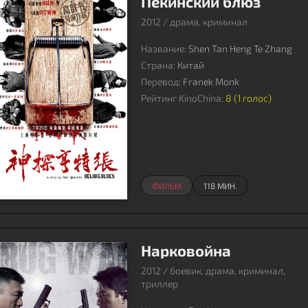
Пекинский блюз
2012 / драма, криминал
Название:
Shen Tan Heng Te Zhang
Страна:
Китай
Перевод:
Franek Monk
Рейтинг KinoChina:
8 (
1
голос)
ФИЛЬМ
118 МИН.
Нарковойна
2012 / боевик, драма, криминал,
триллер